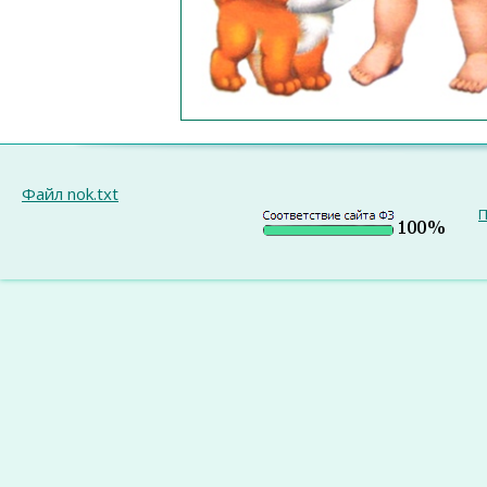
Файл nok.txt
П