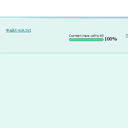
Файл nok.txt
П