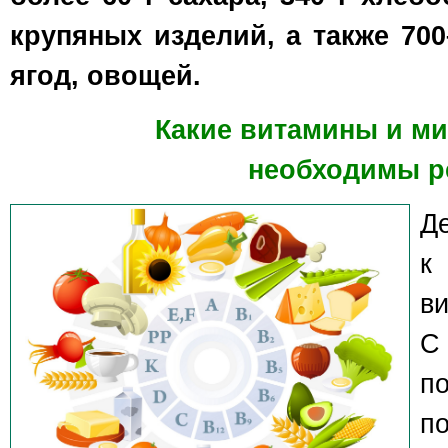
крупяных изделий, а также 700
ягод, овощей.
Какие витамины и м
необходимы р
Д
к
в
С
п
п