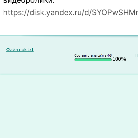
видеоролики:
https://disk.yandex.ru/d/SYOPwSH
Файл nok.txt
П