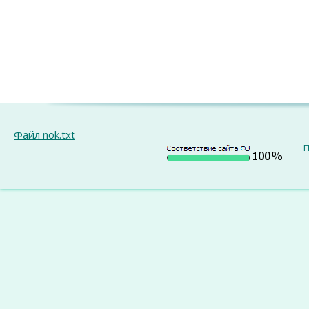
Файл nok.txt
П