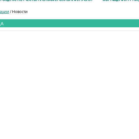
зации
/ Новости
ДА