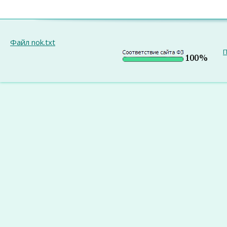
Файл nok.txt
П