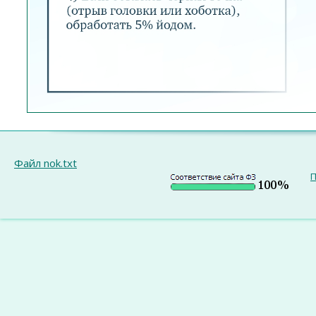
Файл nok.txt
П