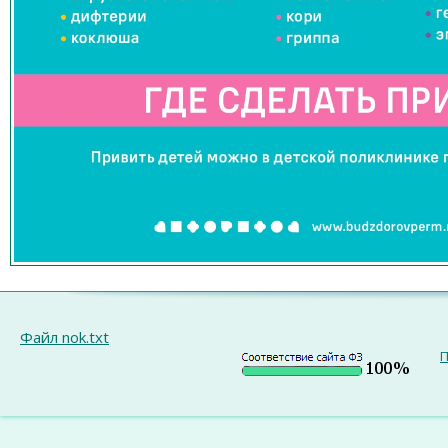
Файл nok.txt
П