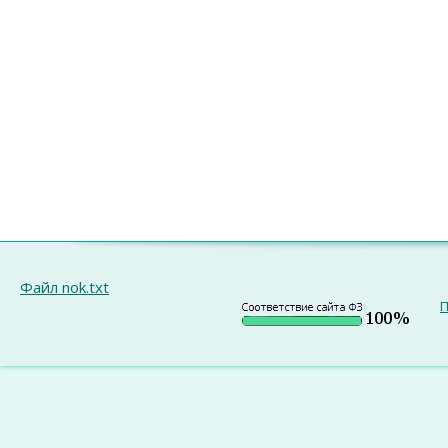
Файл nok.txt
П