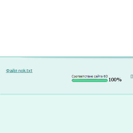
Файл nok.txt
П