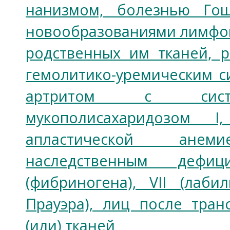
нанизмом, болезнью Гош
новообразованиями лимфои
родственных им тканей, р
гемолитико-уремическим 
артритом с сист
мукополисахаридозом 
апластической анеми
наследственным дефи
(фибриногена), VII (лаби
Прауэра), лиц после тран
(или) тканей