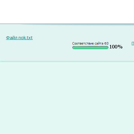
Файл nok.txt
П